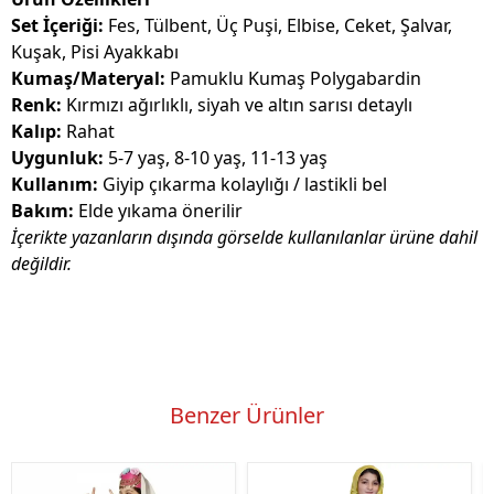
Set İçeriği:
Fes, Tülbent, Üç Puşi, Elbise, Ceket, Şalvar,
Kuşak, Pisi Ayakkabı
Kumaş/Materyal:
Pamuklu Kumaş Polygabardin
Renk:
Kırmızı ağırlıklı, siyah ve altın sarısı detaylı
Kalıp:
Rahat
Uygunluk:
5-7 yaş, 8-10 yaş, 11-13 yaş
Kullanım:
Giyip çıkarma kolaylığı / lastikli bel
Bakım:
Elde yıkama önerilir
İçerikte yazanların dışında görselde kullanılanlar ürüne dahil
değildir.
Benzer Ürünler