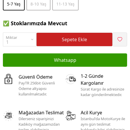
5-7 Yaş
8-10 Yaş
11-13 Yaş
✅ Stoklarımızda Mevcut
Miktar
Sepete Ekle
Whatsapp
1-2 Günde
Güvenli Ödeme
Kargolanır
PayTR 256bit Güvenli
Ödeme altyapısı
Sürat Kargo ile adresinize
kullanılmaktadır.
kadar gönderilmektedir.
Mağazadan Teslimat
Acil Kurye
Dilerseniz siparişinizi
İstanbul'da MotoKurye ile
Kadıköy mağazamızdan
aynı gün teslimat
teslim alabilirsiniz.
hakkında bilgi alabilirsiniz.