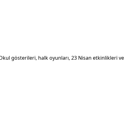
ul gösterileri, halk oyunları, 23 Nisan etkinlikleri ve
iz
Güvenli Sipariş
a
Sipariş ve Teslimat