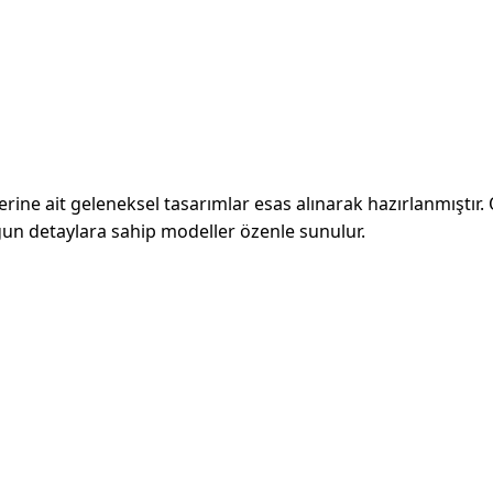
ine ait geleneksel tasarımlar esas alınarak hazırlanmıştır. Ok
gun detaylara sahip modeller özenle sunulur.
Hesabınız
Şirketim
n
Kayıt
Hakkımızd