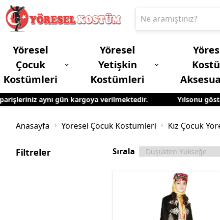
Yöresel
Yöresel
Yöres
Çocuk
Yetişkin
Kost
Kostümleri
Kostümleri
Aksesua
şleriniz aynı gün kargoya verilmektedir.
Yılsonu gösterile
Erkek Çocuk Yöresel Kostümleri
Yetişkin Kadın Yöresel Kostümleri
Anasayfa
Yöresel Çocuk Kostümleri
Kız Çocuk Yör
Sırala
Filtreler