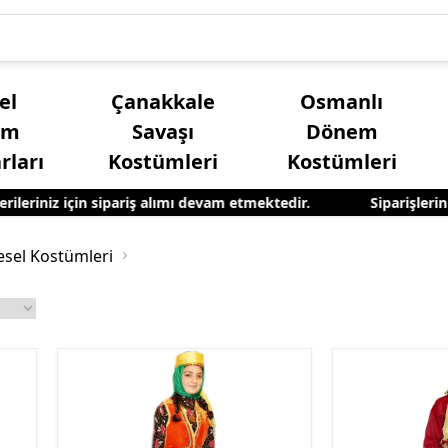
el
Çanakkale
Osmanlı
üm
Savaşı
Dönem
rları
Kostümleri
Kostümleri
riniz için sipariş alımı devam etmektedir.
Siparişleriniz 
Kız Çocuk Yöresel Kostümleri
Yetişkin Erkek Yöres
esel Kostümleri