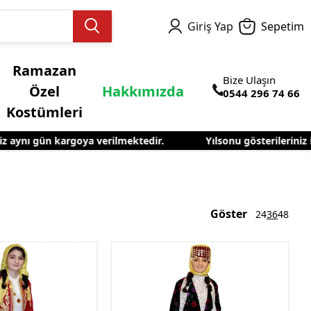
Giriş Yap
Sepetim
Ramazan
Bize Ulaşın
Özel
Hakkımızda
0544 296 74 66
Kostümleri
aynı gün kargoya verilmektedir.
Yılsonu gösterileriniz için
el Kostümleri
Göster
24
36
48