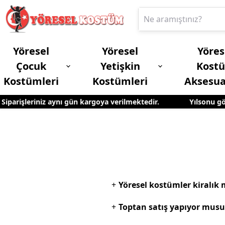
Yöresel
Yöresel
Yöres
Çocuk
Yetişkin
Kost
Kostümleri
Kostümleri
Aksesua
iparişleriniz aynı gün kargoya verilmektedir.
Yılsonu göst
Erkek Çocuk Yöresel Kostümleri
Yetişkin Kadın Yöresel Kostümleri
+
Yöresel kostümler kiralık m
+
Toptan satış yapıyor mus