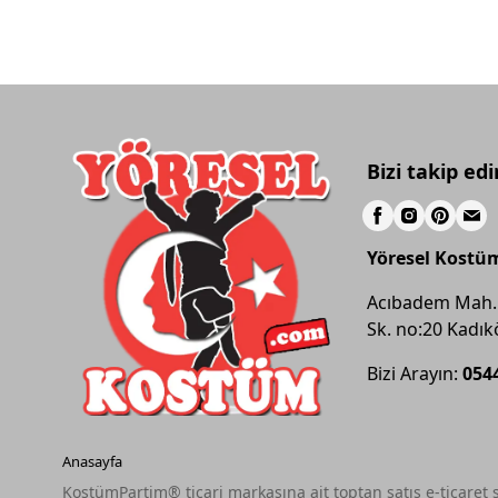
Bizi takip edi
Yöresel Kostü
Acıbadem Mah.
Sk. no:20 Kadık
Bizi Arayın:
054
Anasayfa
KostümPartim® ticari markasına ait toptan satış e-ticaret s