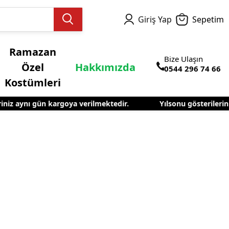
Giriş Yap
Sepetim
Ramazan
Bize Ulaşın
Özel
Hakkımızda
0544 296 74 66
Kostümleri
niz aynı gün kargoya verilmektedir.
Yılsonu gösterileriniz
el Kostümleri