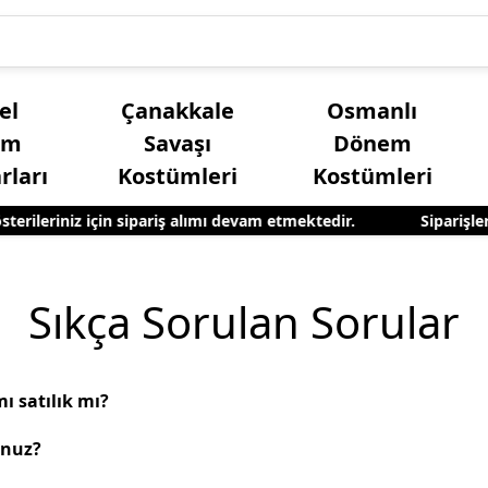
el
Çanakkale
Osmanlı
üm
Savaşı
Dönem
rları
Kostümleri
Kostümleri
erileriniz için sipariş alımı devam etmektedir.
Siparişleri
Kız Çocuk Yöresel Kostümleri
Yetişkin Erkek Yöres
Sıkça Sorulan Sorular
ı satılık mı?
unuz?