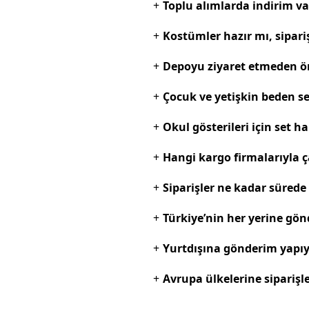
+
Toplu alımlarda indirim va
+
Kostümler hazır mı, sipariş
+
Depoyu ziyaret etmeden ön
+
Çocuk ve yetişkin beden se
+
Okul gösterileri için set h
+
Hangi kargo firmalarıyla ç
+
Siparişler ne kadar sürede 
+
Türkiye’nin her yerine g
+
Yurtdışına gönderim yapı
+
Avrupa ülkelerine siparişl