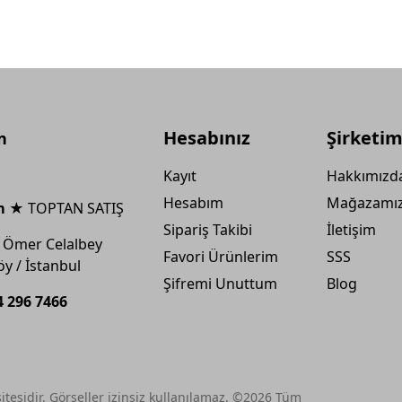
Hesabınız
Şirketim
n
Kayıt
Hakkımızd
Hesabım
Mağazamı
m ★
TOPTAN SATIŞ
Sipariş Takibi
İletişim
 Ömer Celalbey
Favori Ürünlerim
SSS
öy / İstanbul
Şifremi Unuttum
Blog
4 296 7466
itesidir. Görseller izinsiz kullanılamaz. ©2026 Tüm