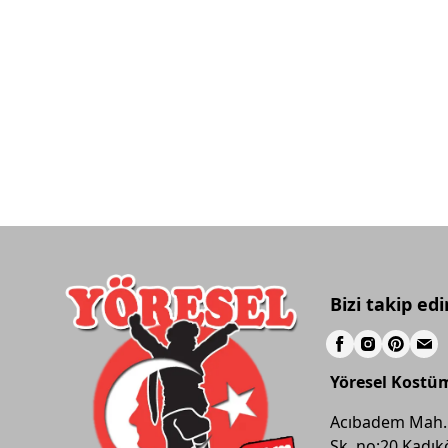
Bizi takip edi
Yöresel Kostü
Acıbadem Mah.
Sk. no:20 Kadık