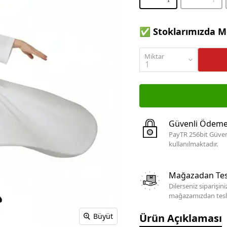
✅ Stoklarımızda M
Miktar
Güvenli Ödem
PayTR 256bit Güven
kullanılmaktadır.
Mağazadan Tes
Dilerseniz siparişin
mağazamızdan teslim
Ürün Açıklaması
Büyüt