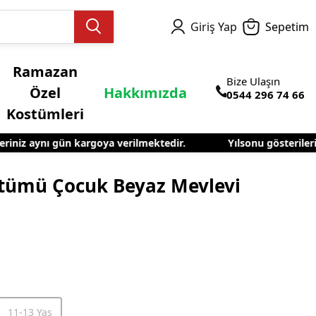
Giriş Yap
Sepetim
Ramazan
Bize Ulaşın
Özel
Hakkımızda
0544 296 74 66
Kostümleri
iniz aynı gün kargoya verilmektedir.
Yılsonu gösterilerini
el Kostümleri
tümü Çocuk Beyaz Mevlevi
11-13 Yaş