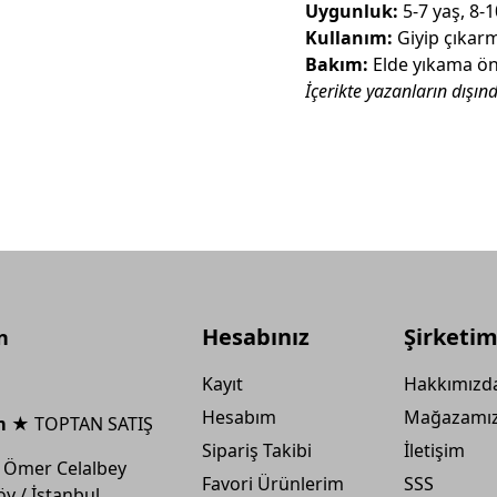
Uygunluk:
5-7 yaş, 8-1
Kullanım:
Giyip çıkarma
Bakım:
Elde yıkama öne
İçerikte yazanların dışın
Hesabınız
Şirketim
n
Kayıt
Hakkımızd
Hesabım
Mağazamı
m ★
TOPTAN SATIŞ
Sipariş Takibi
İletişim
 Ömer Celalbey
Favori Ürünlerim
SSS
öy / İstanbul