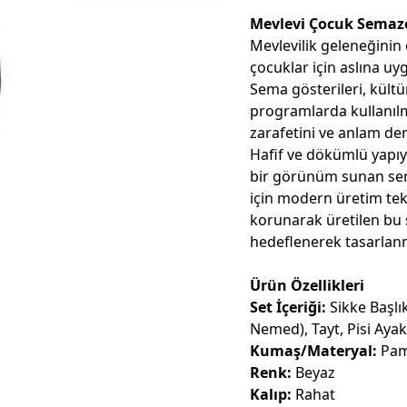
Mevlevi Çocuk Sema
Mevlevilik geleneğinin
çocuklar için aslına uy
Sema gösterileri, kültür
programlarda kullanıl
zarafetini ve anlam deri
Hafif ve dökümlü yapıy
bir görünüm sunan sem
için modern üretim tek
korunarak üretilen bu 
hedeflenerek tasarlanm
Ürün Özellikleri
Set İçeriği:
Sikke Başlık
Nemed), Tayt, Pisi Aya
Kumaş/Materyal:
Pam
Renk:
Beyaz
Kalıp:
Rahat