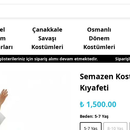
el
Çanakkale
Osmanlı
üm
Savaşı
Dönem
rları
Kostümleri
Kostümleri
erileriniz için sipariş alımı devam etmektedir.
Siparişler
Kız Çocuk Yöresel Kostümleri
Yetişkin Erkek Yöres
Semazen Kos
Kıyafeti
₺ 1,500.00
Beden
:
5-7 Yaş
5-7 Yaş
8-10 Yaş