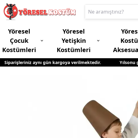
Yöresel
Yöresel
Yöres
Çocuk
Yetişkin
Kost
Kostümleri
Kostümleri
Aksesua
iparişleriniz aynı gün kargoya verilmektedir.
Yılsonu göst
Erkek Çocuk Yöresel Kostümleri
Yetişkin Kadın Yöresel Kostümleri