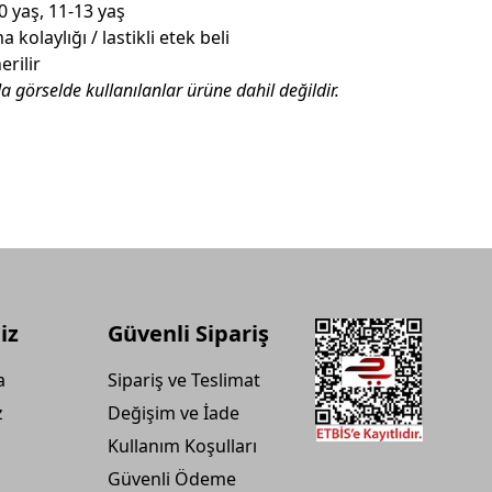
0 yaş, 11-13 yaş
 kolaylığı / lastikli etek beli
rilir
da görselde kullanılanlar ürüne dahil değildir.
iz
Güvenli Sipariş
a
Sipariş ve Teslimat
z
Değişim ve İade
Kullanım Koşulları
Güvenli Ödeme