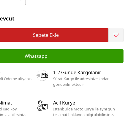
evcut
Sepete Ekle
Whatsapp
e
1-2 Günde Kargolanır
li Ödeme altyapısı
Sürat Kargo ile adresinize kadar
gönderilmektedir.
limat
Acil Kurye
izi Kadıköy
İstanbul'da MotoKurye ile aynı gün
 alabilirsiniz.
teslimat hakkında bilgi alabilirsiniz.