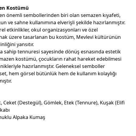
zen Kostümü
 en önemli sembollerinden biri olan semazen kıyafeti,
gun ve sahne kullanımına elverişli şekilde hazırlanmıştır.
el etkinlikler, okul organizasyonları ve özel
mak üzere tasarlanan bu kostüm, Mevlevi kültürünün
nliğini yansıtır.
a sahip tennuresi sayesinde dönüş esnasında estetik
azen kostümü, çocukların rahat hareket edebilmesi
nikleriyle hazırlanmıştır. Geleneksel semboller
set, hem görsel bütünlük hem de kullanım kolaylığı
ıştır.
, Ceket (Destegül), Gömlek, Etek (Tennure), Kuşak (Elifi
kkabı
uklu Alpaka Kumaş