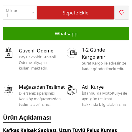
Miktar
Sepete Ekle
Whatsapp
1-2 Günde
Güvenli Ödeme
Kargolanır
PayTR 256bit Güvenli
Ödeme altyapısı
Sürat Kargo ile adresinize
kullanılmaktadır.
kadar gönderilmektedir.
Mağazadan Teslimat
Acil Kurye
Dilerseniz siparişinizi
İstanbul'da MotoKurye ile
Kadıköy mağazamızdan
aynı gün teslimat
teslim alabilirsiniz.
hakkında bilgi alabilirsiniz.
Ürün Açıklaması
Kafkas Kalpak Şapkası, Uzun Tüylü Peluş Kumaş