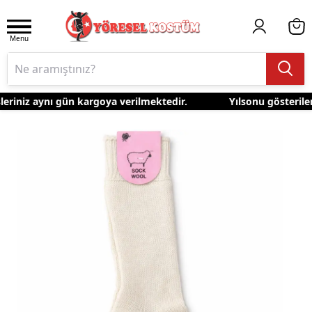
Menu
eriniz aynı gün kargoya verilmektedir.
Yılsonu gösterileri