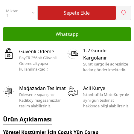
Miktar
Sepete Ekle
Whatsapp
1-2 Günde
Güvenli Ödeme
Kargolanır
PayTR 256bit Güvenli
Ödeme altyapısı
Sürat Kargo ile adresinize
kullanılmaktadır.
kadar gönderilmektedir.
Mağazadan Teslimat
Acil Kurye
Dilerseniz siparişinizi
İstanbul'da MotoKurye ile
Kadıköy mağazamızdan
aynı gün teslimat
teslim alabilirsiniz.
hakkında bilgi alabilirsiniz.
Ürün Açıklaması
Yöresel Kostümler İçin Çocuk Yün Çorap