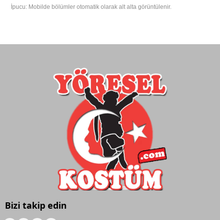
İpucu: Mobilde bölümler otomatik olarak alt alta görüntülenir.
Bizi takip edin