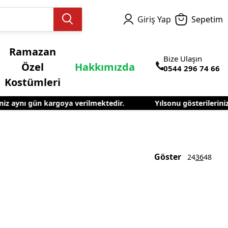
Giriş Yap
Sepetim
Ramazan
Bize Ulaşın
Özel
Hakkımızda
0544 296 74 66
Kostümleri
z aynı gün kargoya verilmektedir.
Yılsonu gösterileriniz i
el Kostümleri
Göster
24
36
48