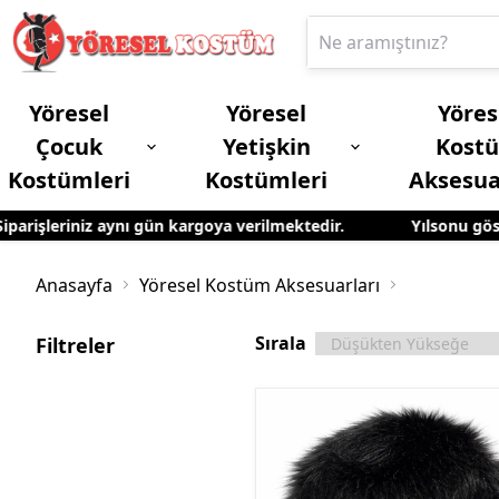
Yöresel
Yöresel
Yöres
Çocuk
Yetişkin
Kost
Kostümleri
Kostümleri
Aksesua
rişleriniz aynı gün kargoya verilmektedir.
Yılsonu gösteri
Erkek Çocuk Yöresel Kostümleri
Yetişkin Kadın Yöresel Kostümleri
Anasayfa
Yöresel Kostüm Aksesuarları
Sırala
Filtreler