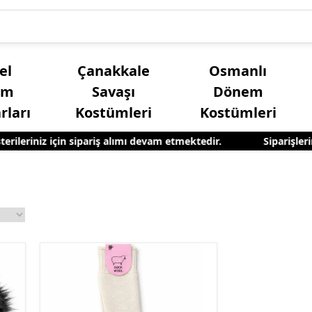
el
Çanakkale
Osmanlı
üm
Savaşı
Dönem
rları
Kostümleri
Kostümleri
leriniz için sipariş alımı devam etmektedir.
Siparişlerini
Kız Çocuk Yöresel Kostümleri
Yetişkin Erkek Yöres