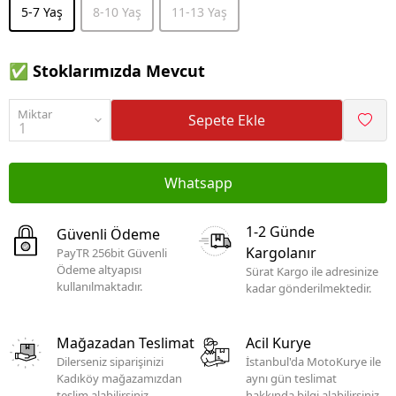
5-7 Yaş
8-10 Yaş
11-13 Yaş
✅ Stoklarımızda Mevcut
Miktar
Sepete Ekle
Whatsapp
1-2 Günde
Güvenli Ödeme
Kargolanır
PayTR 256bit Güvenli
Ödeme altyapısı
Sürat Kargo ile adresinize
kullanılmaktadır.
kadar gönderilmektedir.
Mağazadan Teslimat
Acil Kurye
Dilerseniz siparişinizi
İstanbul'da MotoKurye ile
Kadıköy mağazamızdan
aynı gün teslimat
teslim alabilirsiniz.
hakkında bilgi alabilirsiniz.