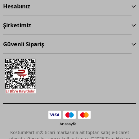
Hesabınız
Şirketimiz
Güvenli Sipariş
Anasayfa
KostümPartim® ticari markasına ait toptan satış e-ticaret
sitesidir. Görseller izinsiz kullanılamaz. ©2026 Tüm Hakları