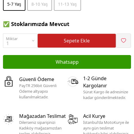
5-7 Yaş
8-10 Yaş
11-13 Yaş
✅ Stoklarımızda Mevcut
Miktar
Sepete Ekle
Whatsapp
1-2 Günde
Güvenli Ödeme
Kargolanır
PayTR 256bit Güvenli
Ödeme altyapısı
Sürat Kargo ile adresinize
kullanılmaktadır.
kadar gönderilmektedir.
Mağazadan Teslimat
Acil Kurye
Dilerseniz siparişinizi
İstanbul'da MotoKurye ile
Kadıköy mağazamızdan
aynı gün teslimat
teslim alabilirsiniz.
hakkında bilgi alabilirsiniz.