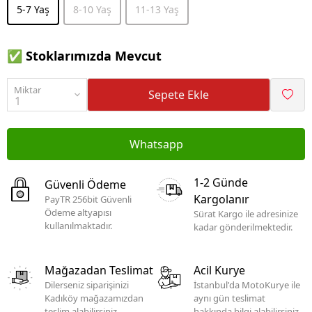
5-7 Yaş
8-10 Yaş
11-13 Yaş
✅ Stoklarımızda Mevcut
Miktar
Sepete Ekle
Whatsapp
1-2 Günde
Güvenli Ödeme
Kargolanır
PayTR 256bit Güvenli
Ödeme altyapısı
Sürat Kargo ile adresinize
kullanılmaktadır.
kadar gönderilmektedir.
Mağazadan Teslimat
Acil Kurye
Dilerseniz siparişinizi
İstanbul'da MotoKurye ile
Kadıköy mağazamızdan
aynı gün teslimat
teslim alabilirsiniz.
hakkında bilgi alabilirsiniz.