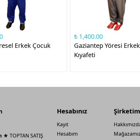
0
₺ 1,400.00
öresel Erkek Çocuk
Gaziantep Yöresi Erke
ü
Kıyafeti
Hesabınız
Şirketim
n
Kayıt
Hakkımızd
Hesabım
Mağazamı
m ★
TOPTAN SATIŞ