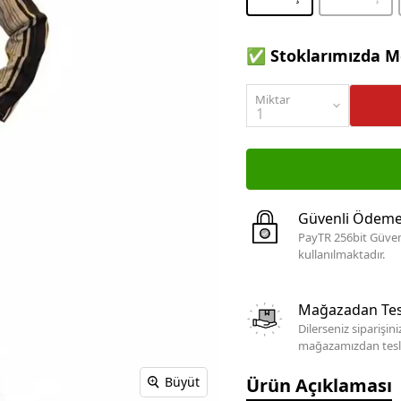
✅ Stoklarımızda M
Miktar
Güvenli Ödem
PayTR 256bit Güven
kullanılmaktadır.
Mağazadan Tes
Dilerseniz siparişin
mağazamızdan teslim
Ürün Açıklaması
Büyüt