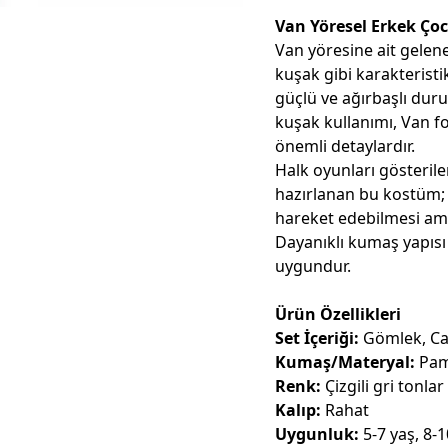
Van Yöresel Erkek Ç
Van yöresine ait gelen
kuşak gibi karakterist
güçlü ve ağırbaşlı dur
kuşak kullanımı, Van 
önemli detaylardır.
Halk oyunları gösteriler
hazırlanan bu kostüm;
hareket edebilmesi ama
Dayanıklı kumaş yapısı
uygundur.
Ürün Özellikleri
Set İçeriği:
Gömlek, Cam
Kumaş/Materyal:
Pam
Renk:
Çizgili gri tonlar
Kalıp:
Rahat
Uygunluk:
5-7 yaş, 8-1