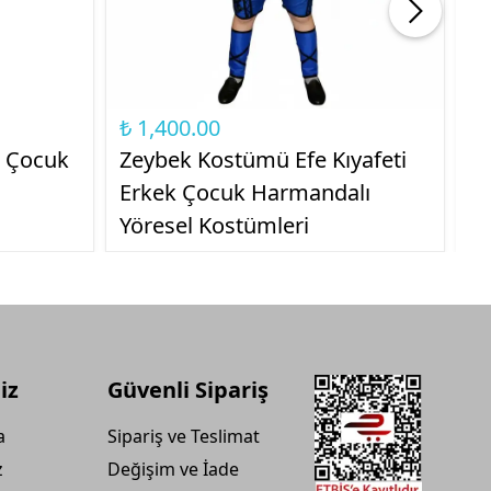
₺ 1,400.00
₺ 
k Çocuk
Zeybek Kostümü Efe Kıyafeti
Si
Erkek Çocuk Harmandalı
Kı
Yöresel Kostümleri
iz
Güvenli Sipariş
a
Sipariş ve Teslimat
z
Değişim ve İade