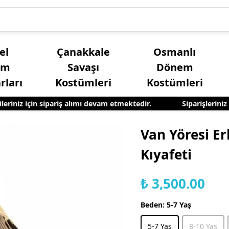
el
Çanakkale
Osmanlı
üm
Savaşı
Dönem
rları
Kostümleri
Kostümleri
niz için sipariş alımı devam etmektedir.
Siparişleriniz ay
Kız Çocuk Yöresel Kostümleri
Yetişkin Erkek Yöres
Van Yöresi E
Kıyafeti
₺ 3,500.00
Beden
:
5-7 Yaş
5-7 Yaş
8-10 Yaş