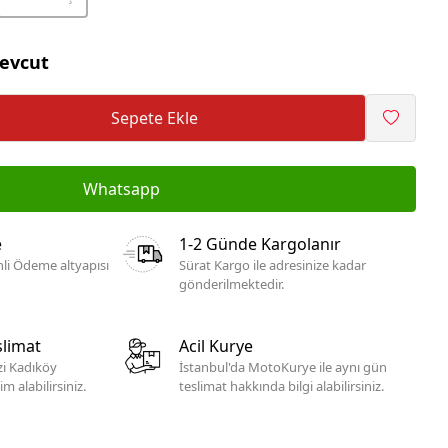
evcut
Sepete Ekle
Whatsapp
e
1-2 Günde Kargolanır
li Ödeme altyapısı
Sürat Kargo ile adresinize kadar
gönderilmektedir.
limat
Acil Kurye
izi Kadıköy
İstanbul'da MotoKurye ile aynı gün
 alabilirsiniz.
teslimat hakkında bilgi alabilirsiniz.