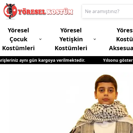
Yöresel
Yöresel
Yöres
Çocuk
Yetişkin
Kost
Kostümleri
Kostümleri
Aksesua
leriniz aynı gün kargoya verilmektedir.
Yılsonu gösterileri
Erkek Çocuk Yöresel Kostümleri
Yetişkin Kadın Yöresel Kostümleri