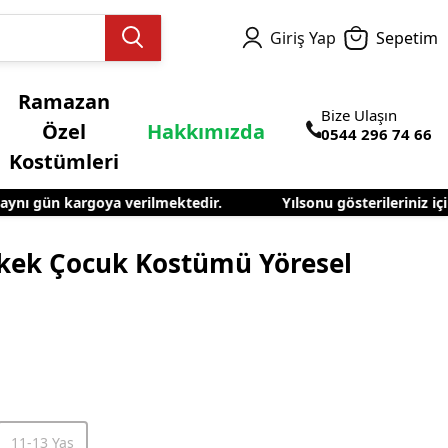
Giriş Yap
Sepetim
Ramazan
Bize Ulaşın
Özel
Hakkımızda
0544 296 74 66
Kostümleri
nı gün kargoya verilmektedir.
Yılsonu gösterileriniz için 
el Kostümleri
rkek Çocuk Kostümü Yöresel
11-13 Yaş