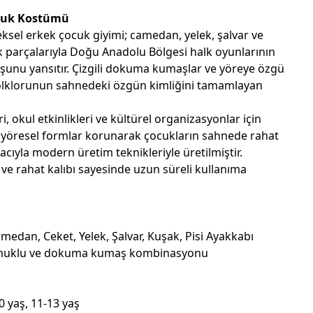
ocuk Kostümü
eksel erkek çocuk giyimi; camedan, yelek, şalvar ve
ik parçalarıyla Doğu Anadolu Bölgesi halk oyunlarının
uşunu yansıtır. Çizgili dokuma kumaşlar ve yöreye özgü
folklorunun sahnedeki özgün kimliğini tamamlayan
i, okul etkinlikleri ve kültürel organizasyonlar için
 yöresel formlar korunarak çocukların sahnede rahat
cıyla modern üretim teknikleriyle üretilmiştir.
 ve rahat kalıbı sayesinde uzun süreli kullanıma
edan, Ceket, Yelek, Şalvar, Kuşak, Pisi Ayakkabı
uklu ve dokuma kumaş kombinasyonu
0 yaş, 11-13 yaş