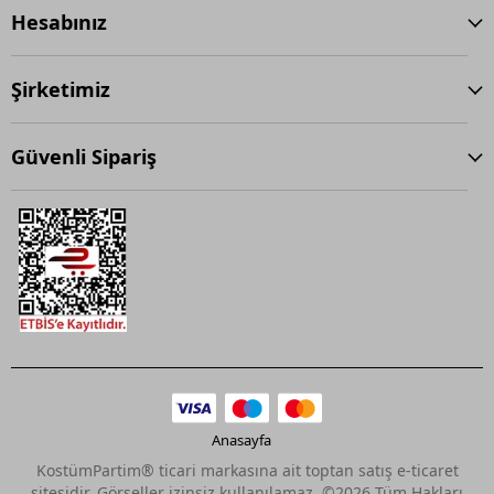
Hesabınız
Şirketimiz
Güvenli Sipariş
Anasayfa
KostümPartim® ticari markasına ait toptan satış e-ticaret
sitesidir. Görseller izinsiz kullanılamaz. ©2026 Tüm Hakları