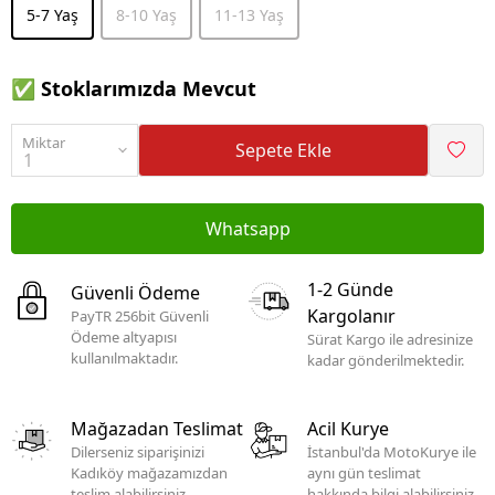
5-7 Yaş
8-10 Yaş
11-13 Yaş
✅ Stoklarımızda Mevcut
Miktar
Sepete Ekle
Whatsapp
1-2 Günde
Güvenli Ödeme
Kargolanır
PayTR 256bit Güvenli
Ödeme altyapısı
Sürat Kargo ile adresinize
kullanılmaktadır.
kadar gönderilmektedir.
Mağazadan Teslimat
Acil Kurye
Dilerseniz siparişinizi
İstanbul'da MotoKurye ile
Kadıköy mağazamızdan
aynı gün teslimat
teslim alabilirsiniz.
hakkında bilgi alabilirsiniz.