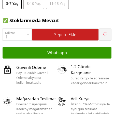
5-7 Yaş
8-10 Yaş
11-13 Yaş
✅ Stoklarımızda Mevcut
Miktar
Sepete Ekle
Whatsapp
1-2 Günde
Güvenli Ödeme
Kargolanır
PayTR 256bit Güvenli
Ödeme altyapısı
Sürat Kargo ile adresinize
kullanılmaktadır.
kadar gönderilmektedir.
Mağazadan Teslimat
Acil Kurye
Dilerseniz siparişinizi
İstanbul'da MotoKurye ile
Kadıköy mağazamızdan
aynı gün teslimat
teslim alabilirsiniz.
hakkında bilgi alabilirsiniz.