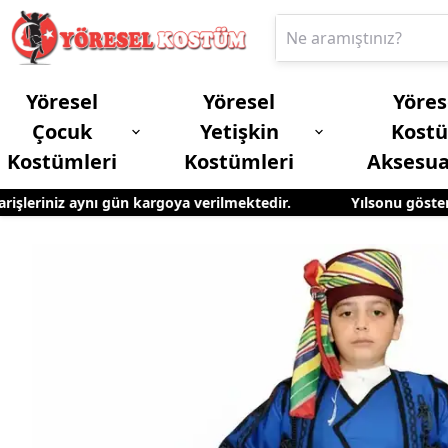
Yöresel
Yöresel
Yöres
Çocuk
Yetişkin
Kost
Kostümleri
Kostümleri
Aksesua
leriniz aynı gün kargoya verilmektedir.
Yılsonu gösteriler
Erkek Çocuk Yöresel Kostümleri
Yetişkin Kadın Yöresel Kostümleri