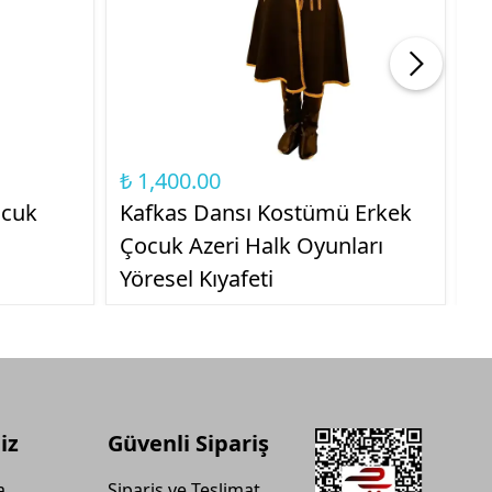
₺ 1,400.00
₺ 
ocuk
Kafkas Dansı Kostümü Erkek
Kı
Çocuk Azeri Halk Oyunları
K
Yöresel Kıyafeti
Oy
iz
Güvenli Sipariş
a
Sipariş ve Teslimat