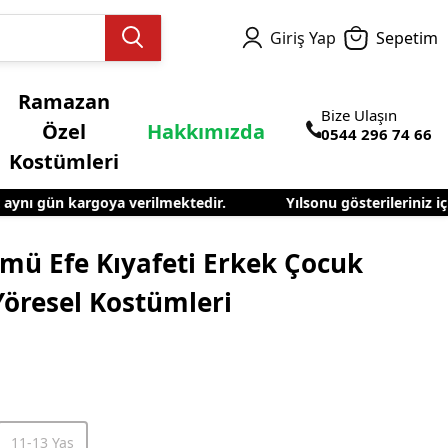
Giriş Yap
Sepetim
Ramazan
Bize Ulaşın
Özel
Hakkımızda
0544 296 74 66
Kostümleri
nı gün kargoya verilmektedir.
Yılsonu gösterileriniz için 
el Kostümleri
mü Efe Kıyafeti Erkek Çocuk
öresel Kostümleri
11-13 Yaş