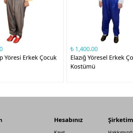
0
₺ 1,400.00
p Yöresi Erkek Çocuk
Elazığ Yöresel Erkek Ç
Kostümü
Hesabınız
Şirketim
n
Kayıt
Hakkımızd