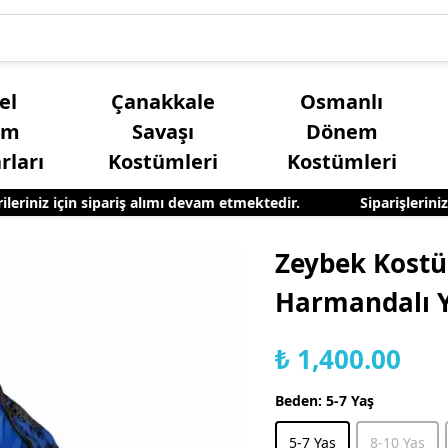
el
Çanakkale
Osmanlı
üm
Savaşı
Dönem
rları
Kostümleri
Kostümleri
iniz için sipariş alımı devam etmektedir.
Siparişleriniz ay
Kız Çocuk Yöresel Kostümleri
Yetişkin Erkek Yöres
Zeybek Kostü
Harmandalı Y
₺ 1,400.00
Beden
:
5-7 Yaş
5-7 Yaş
8-10 Yaş