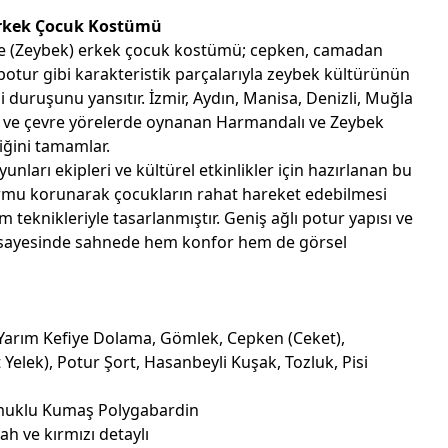
 Erkek Çocuk Kostümü
fe (Zeybek) erkek çocuk kostümü; cepken, camadan
 potur gibi karakteristik parçalarıyla zeybek kültürünün
i duruşunu yansıtır. İzmir, Aydın, Manisa, Denizli, Muğla
 ve çevre yörelerde oynanan Harmandalı ve Zeybek
iğini tamamlar.
yunları ekipleri ve kültürel etkinlikler için hazırlanan bu
rmu korunarak çocukların rahat hareket edebilmesi
teknikleriyle tasarlanmıştır. Geniş ağlı potur yapısı ve
ı sayesinde sahnede hem konfor hem de görsel
 Yarım Kefiye Dolama, Gömlek, Cepken (Ceket),
Yelek), Potur Şort, Hasanbeyli Kuşak, Tozluk, Pisi
uklu Kumaş Polygabardin
yah ve kırmızı detaylı