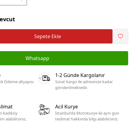
evcut
Sepete Ekle
Whatsapp
e
1-2 Günde Kargolanır
li Ödeme altyapısı
Sürat Kargo ile adresinize kadar
gönderilmektedir.
limat
Acil Kurye
izi Kadıköy
İstanbul'da MotoKurye ile aynı gün
 alabilirsiniz.
teslimat hakkında bilgi alabilirsiniz.