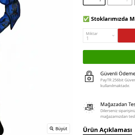
✅ Stoklarımızda M
Miktar
Güvenli Ödem
PayTR 256bit Güven
kullanılmaktadır.
Mağazadan Tes
Dilerseniz siparişin
mağazamızdan teslim
Ürün Açıklaması
Büyüt