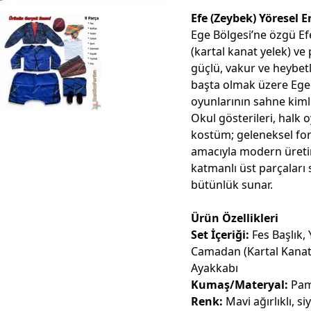
Efe (Zeybek) Yöresel
Ege Bölgesi’ne özgü E
(kartal kanat yelek) ve
güçlü, vakur ve heybetl
başta olmak üzere Ege
oyunlarının sahne kiml
Okul gösterileri, halk o
kostüm; geleneksel fo
amacıyla modern üretim 
katmanlı üst parçalar
bütünlük sunar.
Ürün Özellikleri
Set İçeriği:
Fes Başlık,
Camadan (Kartal Kanat 
Ayakkabı
Kumaş/Materyal:
Pam
Renk:
Mavi ağırlıklı, si