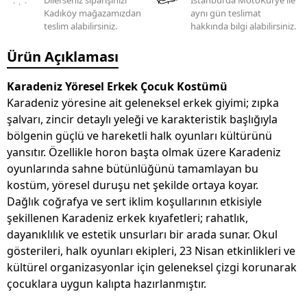
Dilerseniz siparişinizi
İstanbul'da MotoKurye ile
Kadıköy mağazamızdan
aynı gün teslimat
teslim alabilirsiniz.
hakkında bilgi alabilirsiniz.
Ürün Açıklaması
Karadeniz Yöresel Erkek Çocuk Kostümü
Karadeniz yöresine ait geleneksel erkek giyimi; zıpka
şalvarı, zincir detaylı yeleği ve karakteristik başlığıyla
bölgenin güçlü ve hareketli halk oyunları kültürünü
yansıtır. Özellikle horon başta olmak üzere Karadeniz
oyunlarında sahne bütünlüğünü tamamlayan bu
kostüm, yöresel duruşu net şekilde ortaya koyar.
Dağlık coğrafya ve sert iklim koşullarının etkisiyle
şekillenen Karadeniz erkek kıyafetleri; rahatlık,
dayanıklılık ve estetik unsurları bir arada sunar. Okul
gösterileri, halk oyunları ekipleri, 23 Nisan etkinlikleri ve
kültürel organizasyonlar için geleneksel çizgi korunarak
çocuklara uygun kalıpta hazırlanmıştır.